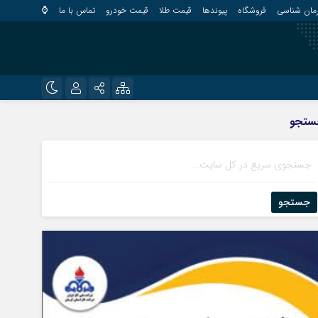
مان شناسی
فروشگاه
پیوندها
قیمت طلا
قیمت خودرو
تماس با ما
⌚
?
نام کاربری یا نشانی ایمیل
اینستاگرام
ستجو
قلعه گنج
تلگرام
کهنوج
رمز عبور
روبیکا
کوهبنان
منوجان
جستجو
ایتا
نرماشیر
مرا به خاطر بسپار