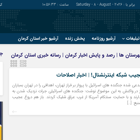
برابر با : Saturday - 8 - August - 2026
ساعت :
10:56:34
کر
بلیغات
آرشیو روزنامه
پخش زنده
آرشیو خبر استان کرمان
?
?
ج
 شهرستان ها | رصد و پایش اخبار کرمان | رسانه خبری استان کرمان
رفسنجان
شهربابک
ریگان
عنبرآباد
جیب شبکه اینترنشنال! | اخبار اصلاحات
زرند
فاریاب
عی شده جنگنده های اسرائیل با پرواز بر فراز تهران، اهدافی را در تهران بمباران
سیرجان
فهرج
وز در واکنش به این موضوع نوشت: جنگنده های اسرائیلی جرات نزدیک شدن به
دارند و با حمایت سنتکام آمریکا از غرب عراق شلیک کردند. باز هم دروغ عجیب
بع: […]