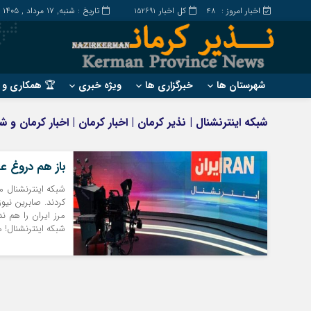
اخبار امروز :
کل اخبار
تاریخ : شنبه, ۱۷ مرداد , ۱۴۰۵
152691
48
شهرستان ها
خبرگزاری ها
ویژه خبری
🏆 همکاری و ت
?
?
شبکه اینترنشنال | نذیر کرمان | اخبار کرمان | اخبار کرمان و
ارزوئیه
بم
انار
جیرفت
باز هم دروغ ع
بافت
رابر
شبکه اینترنشنال مد
بردسیر
راور
کردند. صابرین نی
مرز ایران را هم ن
شبکه اینترنشنال! من