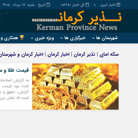
اخبار امروز :
کل اخبار
تاریخ : شنبه, ۱۷ مرداد , ۱۴۰۵
152651
8
شهرستان ها
خبرگزاری ها
ویژه خبری
همکاری و ت
?
?
سکه امای | نذیر کرمان | اخبار کرمان | اخبار کرمان و شهرست
ارزوئیه
بم
انار
جیرفت
قیمت طلا و سکه ۱۲ مهر ۱۴۰۳ | اخبا
بافت
رابر
بردسیر
راور
گزارش، حقوق و دس
است که نشان می‌د