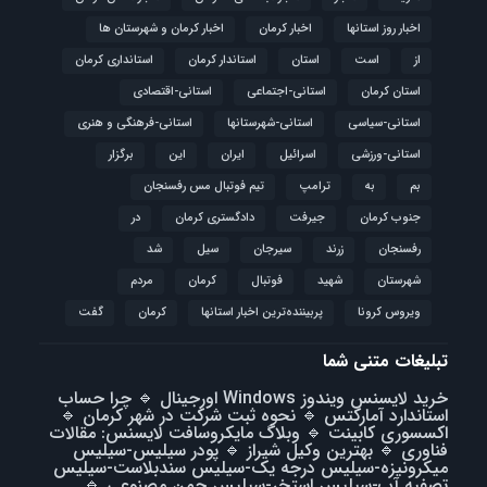
اخبار روز استانها
اخبار کرمان
اخبار کرمان و شهرستان ها
از
است
استان
استاندار کرمان
استانداری کرمان
استان کرمان
استانی-اجتماعی
استانی-اقتصادی
استانی-سیاسی
استانی-شهرستانها
استانی-فرهنگی و هنری
استانی-ورزشی
اسرائیل
ایران
این
برگزار
بم
به
ترامپ
تیم فوتبال مس رفسنجان
جنوب کرمان
جیرفت
دادگستری کرمان
در
رفسنجان
زرند
سیرجان
سیل
شد
شهرستان
شهید
فوتبال
كرمان
مردم
ویروس کرونا
پربیننده‌ترین اخبار استانها
کرمان
گفت
تبلیغات متنی شما
خرید لایسنس ویندوز Windows اورجینال
🔹
چرا حساب
استاندارد آمارکتس
🔹
نحوه ثبت شرکت در شهر کرمان
🔹
اکسسوری کابینت
🔹
وبلاگ مایکروسافت لایسنس: مقالات
فناوری
🔹
بهترین وکیل شیراز
🔹
پودر سیلیس-سیلیس
میکرونیزه-سیلیس درجه یک-سیلیس سندبلاست-سیلیس
تصفیه آب-سیلیس استخر-سیلیس چمن مصنوعی
🔹