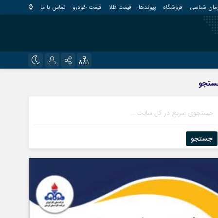
مان شناسی
فروشگاه
پیوندها
قیمت طلا
قیمت خودرو
تماس با ما
⌚
?
نام کاربری یا نشانی ایمیل
اینستاگرام
ستجو
قلعه گنج
تلگرام
کهنوج
رمز عبور
روبیکا
کوهبنان
منوجان
جستجو
ایتا
نرماشیر
مرا به خاطر بسپار