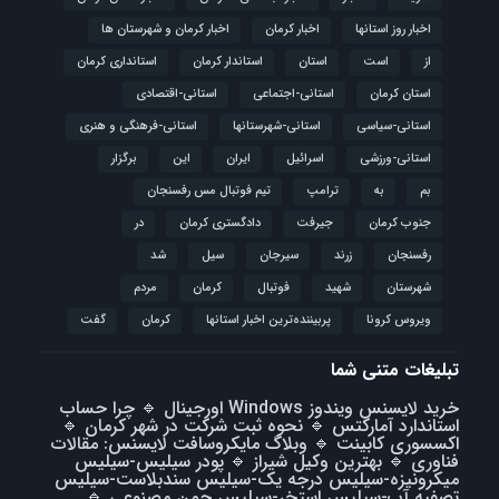
اخبار روز استانها
اخبار کرمان
اخبار کرمان و شهرستان ها
از
است
استان
استاندار کرمان
استانداری کرمان
استان کرمان
استانی-اجتماعی
استانی-اقتصادی
استانی-سیاسی
استانی-شهرستانها
استانی-فرهنگی و هنری
استانی-ورزشی
اسرائیل
ایران
این
برگزار
بم
به
ترامپ
تیم فوتبال مس رفسنجان
جنوب کرمان
جیرفت
دادگستری کرمان
در
رفسنجان
زرند
سیرجان
سیل
شد
شهرستان
شهید
فوتبال
كرمان
مردم
ویروس کرونا
پربیننده‌ترین اخبار استانها
کرمان
گفت
تبلیغات متنی شما
خرید لایسنس ویندوز Windows اورجینال
🔹
چرا حساب
استاندارد آمارکتس
🔹
نحوه ثبت شرکت در شهر کرمان
🔹
اکسسوری کابینت
🔹
وبلاگ مایکروسافت لایسنس: مقالات
فناوری
🔹
بهترین وکیل شیراز
🔹
پودر سیلیس-سیلیس
میکرونیزه-سیلیس درجه یک-سیلیس سندبلاست-سیلیس
تصفیه آب-سیلیس استخر-سیلیس چمن مصنوعی
🔹