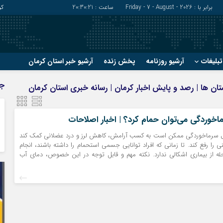
برابر با : Friday - 7 - August - 2026
ساعت :
20:30:22
کر
بلیغات
آرشیو روزنامه
پخش زنده
آرشیو خبر استان کرمان
?
?
ج
ستان ها | رصد و پایش اخبار کرمان | رسانه خبری استان کرمان
رفسنجان
شهربابک
ریگان
عنبرآباد
ماخوردگی می‌توان حمام کرد؟ | اخبار اصلاحات
زرند
فاریاب
ل سرماخوردگی ممکن است به کسب آرامش، کاهش لرز و درد عضلانی کمک کند
سیرجان
فهرج
 را رفع کند. تا زمانی که افراد توانایی جسمی استحمام را داشته باشند، انجام
حله از بیماری اشکالی ندارد. نکته مهم و قابل توجه در این خصوص، دمای آب