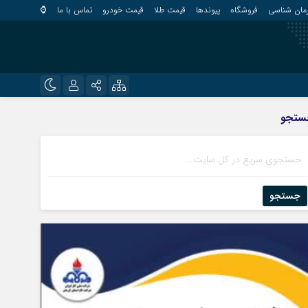
مان شناسی
فروشگاه
پیوندها
قیمت طلا
قیمت خودرو
تماس با ما
⌚
?
نام کاربری یا نشانی ایمیل
اینستاگرام
ستجو
قلعه گنج
تلگرام
کهنوج
رمز عبور
روبیکا
کوهبنان
منوجان
جستجو
ایتا
نرماشیر
مرا به خاطر بسپار