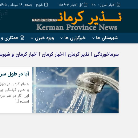
اخبار امروز :
کل اخبار
تاریخ : جمعه, ۱۶ مرداد , ۱۴۰۵
152643
48
شهرستان ها
خبرگزاری ها
ویژه خبری
🏆 همکاری و ت
?
?
سرماخوردگی | نذیر کرمان | اخبار کرمان | اخبار کرمان و شهر
ارزوئیه
بم
انار
جیرفت
آیا در طول سر
بافت
رابر
حمام کردن در طو
بردسیر
راور
و حتی گرفتگی بینی
این کار در هر مر
است؛ […]