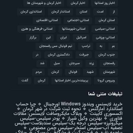
اخبار روز استانها
اخبار کرمان
اخبار کرمان و شهرستان ها
از
است
استان
استاندار کرمان
استانداری کرمان
استان کرمان
استانی-اجتماعی
استانی-اقتصادی
استانی-سیاسی
استانی-شهرستانها
استانی-فرهنگی و هنری
استانی-ورزشی
اسرائیل
ایران
این
برگزار
بم
به
ترامپ
تیم فوتبال مس رفسنجان
جنوب کرمان
جیرفت
دادگستری کرمان
در
رفسنجان
زرند
سیرجان
سیل
شد
شهرستان
شهید
فوتبال
كرمان
مردم
ویروس کرونا
پربیننده‌ترین اخبار استانها
کرمان
گفت
تبلیغات متنی شما
خرید لایسنس ویندوز Windows اورجینال
🔹
چرا حساب
استاندارد آمارکتس
🔹
نحوه ثبت شرکت در شهر کرمان
🔹
اکسسوری کابینت
🔹
وبلاگ مایکروسافت لایسنس: مقالات
فناوری
🔹
بهترین وکیل شیراز
🔹
پودر سیلیس-سیلیس
میکرونیزه-سیلیس درجه یک-سیلیس سندبلاست-سیلیس
تصفیه آب-سیلیس استخر-سیلیس چمن مصنوعی
🔹
ساچمه نقره
🔹
قیمت گیت فروشگاهی نیوسک
🔹
وبلاگ