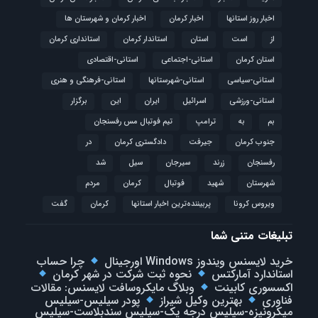
اخبار روز استانها
اخبار کرمان
اخبار کرمان و شهرستان ها
از
است
استان
استاندار کرمان
استانداری کرمان
استان کرمان
استانی-اجتماعی
استانی-اقتصادی
استانی-سیاسی
استانی-شهرستانها
استانی-فرهنگی و هنری
استانی-ورزشی
اسرائیل
ایران
این
برگزار
بم
به
ترامپ
تیم فوتبال مس رفسنجان
جنوب کرمان
جیرفت
دادگستری کرمان
در
رفسنجان
زرند
سیرجان
سیل
شد
شهرستان
شهید
فوتبال
كرمان
مردم
ویروس کرونا
پربیننده‌ترین اخبار استانها
کرمان
گفت
تبلیغات متنی شما
خرید لایسنس ویندوز Windows اورجینال
چرا حساب
استاندارد آمارکتس
نحوه ثبت شرکت در شهر کرمان
اکسسوری کابینت
وبلاگ مایکروسافت لایسنس: مقالات
فناوری
بهترین وکیل شیراز
پودر سیلیس-سیلیس
میکرونیزه-سیلیس درجه یک-سیلیس سندبلاست-سیلیس