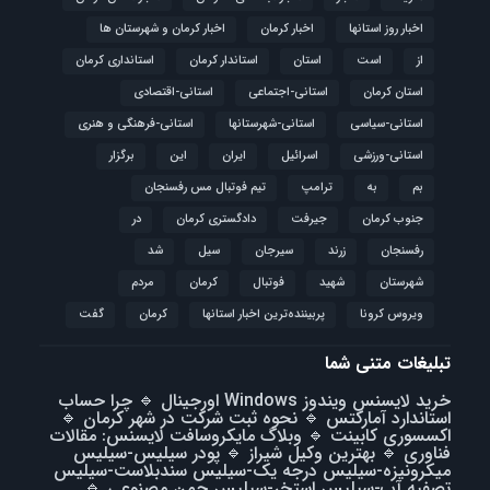
اخبار روز استانها
اخبار کرمان
اخبار کرمان و شهرستان ها
از
است
استان
استاندار کرمان
استانداری کرمان
استان کرمان
استانی-اجتماعی
استانی-اقتصادی
استانی-سیاسی
استانی-شهرستانها
استانی-فرهنگی و هنری
استانی-ورزشی
اسرائیل
ایران
این
برگزار
بم
به
ترامپ
تیم فوتبال مس رفسنجان
جنوب کرمان
جیرفت
دادگستری کرمان
در
رفسنجان
زرند
سیرجان
سیل
شد
شهرستان
شهید
فوتبال
كرمان
مردم
ویروس کرونا
پربیننده‌ترین اخبار استانها
کرمان
گفت
تبلیغات متنی شما
خرید لایسنس ویندوز Windows اورجینال
🔹
چرا حساب
استاندارد آمارکتس
🔹
نحوه ثبت شرکت در شهر کرمان
🔹
اکسسوری کابینت
🔹
وبلاگ مایکروسافت لایسنس: مقالات
فناوری
🔹
بهترین وکیل شیراز
🔹
پودر سیلیس-سیلیس
میکرونیزه-سیلیس درجه یک-سیلیس سندبلاست-سیلیس
تصفیه آب-سیلیس استخر-سیلیس چمن مصنوعی
🔹