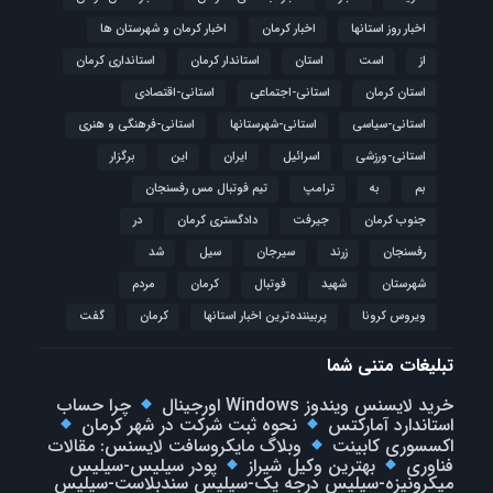
اخبار روز استانها
اخبار کرمان
اخبار کرمان و شهرستان ها
از
است
استان
استاندار کرمان
استانداری کرمان
استان کرمان
استانی-اجتماعی
استانی-اقتصادی
استانی-سیاسی
استانی-شهرستانها
استانی-فرهنگی و هنری
استانی-ورزشی
اسرائیل
ایران
این
برگزار
بم
به
ترامپ
تیم فوتبال مس رفسنجان
جنوب کرمان
جیرفت
دادگستری کرمان
در
رفسنجان
زرند
سیرجان
سیل
شد
شهرستان
شهید
فوتبال
كرمان
مردم
ویروس کرونا
پربیننده‌ترین اخبار استانها
کرمان
گفت
تبلیغات متنی شما
خرید لایسنس ویندوز Windows اورجینال
چرا حساب
استاندارد آمارکتس
نحوه ثبت شرکت در شهر کرمان
اکسسوری کابینت
وبلاگ مایکروسافت لایسنس: مقالات
فناوری
بهترین وکیل شیراز
پودر سیلیس-سیلیس
میکرونیزه-سیلیس درجه یک-سیلیس سندبلاست-سیلیس