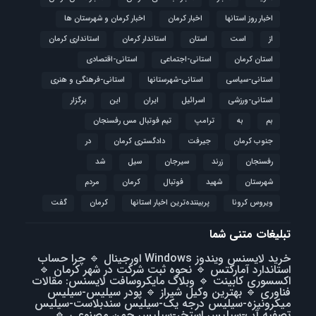
اخبار روز استانها
اخبار کرمان
اخبار کرمان و شهرستان ها
از
است
استان
استاندار کرمان
استانداری کرمان
استان کرمان
استانی-اجتماعی
استانی-اقتصادی
استانی-سیاسی
استانی-شهرستانها
استانی-فرهنگی و هنری
استانی-ورزشی
اسرائیل
ایران
این
برگزار
بم
به
ترامپ
تیم فوتبال مس رفسنجان
جنوب کرمان
جیرفت
دادگستری کرمان
در
رفسنجان
زرند
سیرجان
سیل
شد
شهرستان
شهید
فوتبال
كرمان
مردم
ویروس کرونا
پربیننده‌ترین اخبار استانها
کرمان
گفت
تبلیغات متنی شما
خرید لایسنس ویندوز Windows اورجینال
🔹
چرا حساب
استاندارد آمارکتس
🔹
نحوه ثبت شرکت در شهر کرمان
🔹
اکسسوری کابینت
🔹
وبلاگ مایکروسافت لایسنس: مقالات
فناوری
🔹
بهترین وکیل شیراز
🔹
پودر سیلیس-سیلیس
میکرونیزه-سیلیس درجه یک-سیلیس سندبلاست-سیلیس
تصفیه آب-سیلیس استخر-سیلیس چمن مصنوعی
🔹