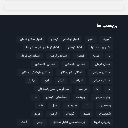
برچسب ها
آمریکا
اخبار
اخبار اجتماعی - کرمان
اخبار استان کرمان
اخبار روز استانها
اخبار کرمان
اخبار کرمان و شهرستان ها
از
است
استان
استاندار کرمان
استانداری کرمان
استان کرمان
استانی-اجتماعی
استانی-اقتصادی
استانی-سیاسی
استانی-شهرستانها
استانی-فرهنگی و هنری
استانی-ورزشی
اسرائیل
ایران
این
برگزار
بم
به
ترامپ
تیم فوتبال مس رفسنجان
جنوب کرمان
جیرفت
دادگستری کرمان
در
رفسنجان
زرند
سیرجان
سیل
شد
شهرستان
شهید
فوتبال
كرمان
مردم
ویروس کرونا
پربیننده‌ترین اخبار استانها
کرمان
گفت