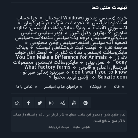
تبلیغات متنی شما
خرید لایسنس ویندوز Windows اورجینال
🔹
چرا حساب
استاندارد آمارکتس
🔹
نحوه ثبت شرکت در شهر کرمان
🔹
اکسسوری کابینت
🔹
وبلاگ مایکروسافت لایسنس: مقالات
فناوری
🔹
بهترین وکیل شیراز
🔹
پودر سیلیس-سیلیس
میکرونیزه-سیلیس درجه یک-سیلیس سندبلاست-سیلیس
تصفیه آب-سیلیس استخر-سیلیس چمن مصنوعی
🔹
ساچمه نقره
🔹
قیمت گیت فروشگاهی نیوسک
🔹
وبلاگ
مایکروسافت لایسنس: مقالات فناوری
🔹
لوستر اتاق خواب
لاله زار
🔹
You Can Make a Difference for Animals
Today
🔹
عمل بینی
🔹
مایکروسافت لایسنس: محصولات
اورجینال، اصلی و قانونی
🔹
What factory farms
don’t want you to know
🔹
سبزیتو: زندگی سبز تو -
Sabzito.com
🔹
آژانس تولید محتوا
🔹
خانه
فروشگاه
فراخوان جذب اسپانسر
تماس با ما
تمام حقوق مادی و معنوی این سایت متعلق به نذیر کرمان می باشد و استفاده از مطالب
با ذکر منبع بلامانع است.
طراحی سایت : شرکت فراز رایانه