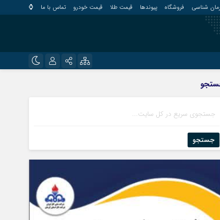
مان شناسی
فروشگاه
پیوندها
قیمت طلا
قیمت خودرو
تماس با ما
⌚
?
نام کاربری یا نشانی ایمیل
اینستاگرام
ستجو
قلعه گنج
تلگرام
کهنوج
رمز عبور
روبیکا
کوهبنان
منوجان
جستجو
ایتا
نرماشیر
مرا به خاطر بسپار