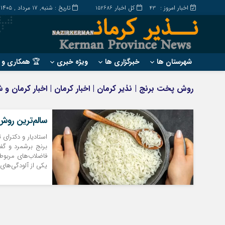
اخبار امروز :
کل اخبار
تاریخ : شنبه, ۱۷ مرداد , ۱۴۰۵
152686
43
شهرستان ها
خبرگزاری ها
ویژه خبری
🏆 همکاری و ت
?
?
روش پخت برنج | نذیر کرمان | اخبار کرمان | اخبار کرمان و 
ارزوئیه
بم
انار
جیرفت
سالم‌ترین رو
بافت
رابر
استادیار و دکترای
بردسیر
راور
برنج برشمرد و گف
فاضلاب‌های مربوطه
یکی از آلودگی‌های 