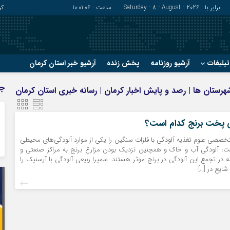
برابر با : Saturday - 8 - August - 2026
ساعت :
10:01:07
کر
بلیغات
آرشیو روزنامه
پخش زنده
آرشیو خبر استان کرمان
?
?
ج
شهرستان ها | رصد و پایش اخبار کرمان | رسانه خبری استان کرمان
رفسنجان
شهربابک
ریگان
عنبرآباد
ش پخت برنج کدام است؟
زرند
فاریاب
 تخصصی علوم تغذیه آلودگی با فلزات سنگین را یکی از موارد آلودگی‌های محیطی
سیرجان
فهرج
ت: آلودگی آب و خاک و همچنین نزدیک بودن مزارع برنج به مراکز صنعتی و
 در تجمع این آلودگی در برنج موثر هستند. سمیرا ربیعی آلودگی با آرسنیک را
شایع در […]