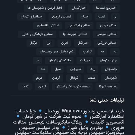
اخبار روز استانها
اخبار کرمان
اخبار کرمان و شهرستان ها
از
است
استان
استاندار کرمان
استانداری کرمان
استان کرمان
استانی-اجتماعی
استانی-اقتصادی
استانی-سیاسی
استانی-شهرستانها
استانی-فرهنگی و هنری
استانی-ورزشی
اسرائیل
ایران
این
برگزار
بم
به
ترامپ
تیم فوتبال مس رفسنجان
جنوب کرمان
جیرفت
دادگستری کرمان
در
رفسنجان
زرند
سیرجان
سیل
شد
شهرستان
شهید
فوتبال
كرمان
مردم
ویروس کرونا
پربیننده‌ترین اخبار استانها
کرمان
گفت
تبلیغات متنی شما
خرید لایسنس ویندوز Windows اورجینال
چرا حساب
استاندارد آمارکتس
نحوه ثبت شرکت در شهر کرمان
اکسسوری کابینت
وبلاگ مایکروسافت لایسنس: مقالات
فناوری
بهترین وکیل شیراز
پودر سیلیس-سیلیس
میکرونیزه-سیلیس درجه یک-سیلیس سندبلاست-سیلیس