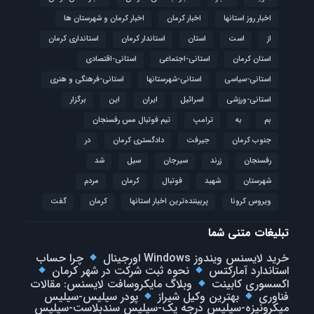
اخبار روز استانها
اخبار کرمان
اخبار کرمان و شهرستان ها
از
است
استان
استاندار کرمان
استانداری کرمان
استان کرمان
استانی-اجتماعی
استانی-اقتصادی
استانی-سیاسی
استانی-شهرستانها
استانی-فرهنگی و هنری
استانی-ورزشی
اسرائیل
ایران
این
برگزار
بم
به
ترامپ
تیم فوتبال مس رفسنجان
جنوب کرمان
جیرفت
دادگستری کرمان
در
رفسنجان
زرند
سیرجان
سیل
شد
شهرستان
شهید
فوتبال
كرمان
مردم
ویروس کرونا
پربیننده‌ترین اخبار استانها
کرمان
گفت
تبلیغات متنی شما
خرید لایسنس ویندوز Windows اورجینال
چرا حساب
استاندارد آمارکتس
نحوه ثبت شرکت در شهر کرمان
اکسسوری کابینت
وبلاگ مایکروسافت لایسنس: مقالات
فناوری
بهترین وکیل شیراز
پودر سیلیس-سیلیس
میکرونیزه-سیلیس درجه یک-سیلیس سندبلاست-سیلیس