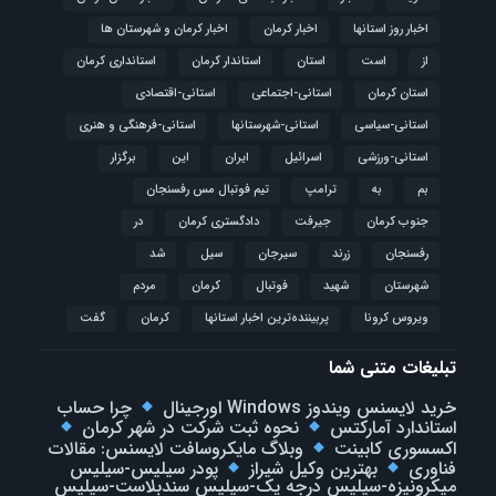
اخبار روز استانها
اخبار کرمان
اخبار کرمان و شهرستان ها
از
است
استان
استاندار کرمان
استانداری کرمان
استان کرمان
استانی-اجتماعی
استانی-اقتصادی
استانی-سیاسی
استانی-شهرستانها
استانی-فرهنگی و هنری
استانی-ورزشی
اسرائیل
ایران
این
برگزار
بم
به
ترامپ
تیم فوتبال مس رفسنجان
جنوب کرمان
جیرفت
دادگستری کرمان
در
رفسنجان
زرند
سیرجان
سیل
شد
شهرستان
شهید
فوتبال
كرمان
مردم
ویروس کرونا
پربیننده‌ترین اخبار استانها
کرمان
گفت
تبلیغات متنی شما
خرید لایسنس ویندوز Windows اورجینال
چرا حساب
استاندارد آمارکتس
نحوه ثبت شرکت در شهر کرمان
اکسسوری کابینت
وبلاگ مایکروسافت لایسنس: مقالات
فناوری
بهترین وکیل شیراز
پودر سیلیس-سیلیس
میکرونیزه-سیلیس درجه یک-سیلیس سندبلاست-سیلیس