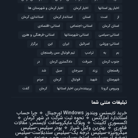
اخبار روز استانها
اخبار کرمان
اخبار کرمان و شهرستان ها
از
است
استان
استاندار کرمان
استانداری کرمان
استان کرمان
استانی-اجتماعی
استانی-اقتصادی
استانی-سیاسی
استانی-شهرستانها
استانی-فرهنگی و هنری
استانی-ورزشی
اسرائیل
ایران
این
برگزار
بم
به
ترامپ
تیم فوتبال مس رفسنجان
جنوب کرمان
جیرفت
دادگستری کرمان
در
رفسنجان
زرند
سیرجان
سیل
شد
شهرستان
شهید
فوتبال
كرمان
مردم
ویروس کرونا
پربیننده‌ترین اخبار استانها
کرمان
گفت
تبلیغات متنی شما
خرید لایسنس ویندوز Windows اورجینال
🔹
چرا حساب
استاندارد آمارکتس
🔹
نحوه ثبت شرکت در شهر کرمان
🔹
اکسسوری کابینت
🔹
وبلاگ مایکروسافت لایسنس: مقالات
فناوری
🔹
بهترین وکیل شیراز
🔹
پودر سیلیس-سیلیس
میکرونیزه-سیلیس درجه یک-سیلیس سندبلاست-سیلیس
تصفیه آب-سیلیس استخر-سیلیس چمن مصنوعی
🔹