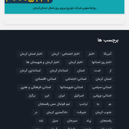
برچسب ها
آمریکا
اخبار
اخبار اجتماعی - کرمان
اخبار استان کرمان
اخبار روز استانها
اخبار کرمان
اخبار کرمان و شهرستان ها
از
است
استان
استاندار کرمان
استانداری کرمان
استان کرمان
استانی-اجتماعی
استانی-اقتصادی
استانی-سیاسی
استانی-شهرستانها
استانی-فرهنگی و هنری
استانی-ورزشی
اسرائیل
ایران
این
برگزار
بم
به
ترامپ
تیم فوتبال مس رفسنجان
جنوب کرمان
جیرفت
دادگستری کرمان
در
رفسنجان
زرند
سیرجان
سیل
شد