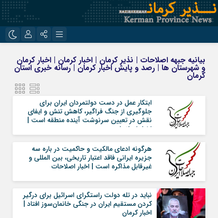
نام کاربری یا نشانی ایمیل
اینستاگرام
تلگرام
بیانیه جبهه اصلاحات | نذیر کرمان | اخبار کرمان | اخبار کرمان
و شهرستان ها | رصد و پایش اخبار کرمان | رسانه خبری استان
روبیکا
ایتا
کرمان
رمز عبور
ابتکار عمل در دست دولتمردان ایران براى
جلوگیری از جنگ فراگیر، کاهش تنش و ایفای
نقش در تعیین سرنوشت آینده منطقه است |
اخبار اصلاحات
مرا به خاطر بسپار
هرگونه ادعاى مالکیت و حاکمیت در باره سه
جزیره ایرانى فاقد اعتبار تاریخى، بین المللى و
غیرقابل مذاکره است | اخبار اصلاحات
نباید در تله دولت راستگراى اسرائیل برای درگیر
کردن مستقیم ایران در جنگی خانمان‌سوز افتاد |
اخبار کرمان