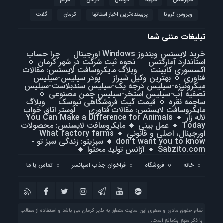
شهرستان
شهید
فوتبال
كرمان
مردم
ویروس کرونا
پربیننده‌ترین اخبار استانها
کرمان
گفت
تبلیغات متنی شما
خرید لایسنس ویندوز Windows اورجینال
🔹
چرا حساب
استاندارد آمارکتس
🔹
نحوه ثبت شرکت در شهر کرمان
🔹
اکسسوری کابینت
🔹
وبلاگ مایکروسافت لایسنس: مقالات
فناوری
🔹
بهترین وکیل شیراز
🔹
پودر سیلیس-سیلیس
میکرونیزه-سیلیس درجه یک-سیلیس سندبلاست-سیلیس
تصفیه آب-سیلیس استخر-سیلیس چمن مصنوعی
🔹
ساچمه نقره
🔹
قیمت گیت فروشگاهی نیوسک
🔹
وبلاگ
مایکروسافت لایسنس: مقالات فناوری
🔹
لوستر اتاق خواب
لاله زار
🔹
You Can Make a Difference for Animals
Today
🔹
عمل بینی
🔹
مایکروسافت لایسنس: محصولات
اورجینال، اصلی و قانونی
🔹
What factory farms
don’t want you to know
🔹
سبزیتو: زندگی سبز تو -
Sabzito.com
🔹
آژانس تولید محتوا
🔹
خانه
فروشگاه
فراخوان جذب اسپانسر
تماس با ما
تمام حقوق مادی و معنوی این سایت متعلق به نذیر کرمان می باشد و استفاده از مطالب
با ذکر منبع بلامانع است.