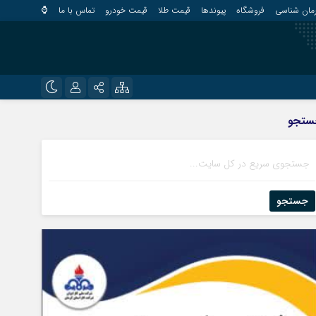
مان شناسی
فروشگاه
پیوندها
قیمت طلا
قیمت خودرو
تماس با ما
⌚
?
نام کاربری یا نشانی ایمیل
اینستاگرام
ستجو
قلعه گنج
تلگرام
کهنوج
رمز عبور
روبیکا
کوهبنان
منوجان
جستجو
ایتا
نرماشیر
مرا به خاطر بسپار