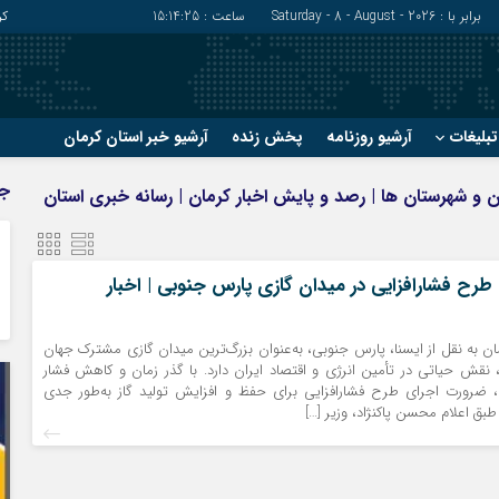
برابر با : Saturday - 8 - August - 2026
ساعت :
15:14:26
کر
بلیغات
آرشیو روزنامه
پخش زنده
آرشیو خبر استان کرمان
?
?
ج
مان و شهرستان ها | رصد و پایش اخبار کرمان | رسانه خبری استان
رفسنجان
شهربابک
ریگان
عنبرآباد
زرند
فاریاب
رح فشارافزایی در میدان گازی پارس جنوبی | اخبار
سیرجان
فهرج
ان به نقل از ایسنا، پارس جنوبی، به‌عنوان بزرگ‌ترین میدان گازی مشترک جهان
 نقش حیاتی در تأمین انرژی و اقتصاد ایران دارد. با گذر زمان و کاهش فشار
ضرورت اجرای طرح فشارافزایی برای حفظ و افزایش تولید گاز به‌طور جدی
 اعلام محسن پاکنژاد، وزیر […]