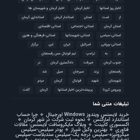
اخبار روز استانها
اخبار کرمان
اخبار کرمان و شهرستان ها
از
است
استان
استاندار کرمان
استانداری کرمان
استان کرمان
استانی-اجتماعی
استانی-اقتصادی
استانی-سیاسی
استانی-شهرستانها
استانی-فرهنگی و هنری
استانی-ورزشی
اسرائیل
ایران
این
برگزار
بم
به
ترامپ
تیم فوتبال مس رفسنجان
جنوب کرمان
جیرفت
دادگستری کرمان
در
رفسنجان
زرند
سیرجان
سیل
شد
شهرستان
شهید
فوتبال
كرمان
مردم
ویروس کرونا
پربیننده‌ترین اخبار استانها
کرمان
گفت
تبلیغات متنی شما
خرید لایسنس ویندوز Windows اورجینال
🔹
چرا حساب
استاندارد آمارکتس
🔹
نحوه ثبت شرکت در شهر کرمان
🔹
اکسسوری کابینت
🔹
وبلاگ مایکروسافت لایسنس: مقالات
فناوری
🔹
بهترین وکیل شیراز
🔹
پودر سیلیس-سیلیس
میکرونیزه-سیلیس درجه یک-سیلیس سندبلاست-سیلیس
تصفیه آب-سیلیس استخر-سیلیس چمن مصنوعی
🔹