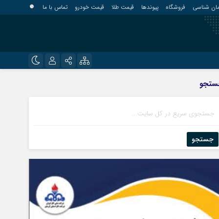
مان شناسی
فروشگاه
پیوندها
قیمت طلا
قیمت خودرو
تماس با ما
?
نام کاربری یا نشانی ایمیل
اینستاگرام
ستجو
قلعه گنج
تلگرام
کهنوج
رمز عبور
روبیکا
کوهبنان
منوجان
جستجو
ایتا
نرماشیر
مرا به خاطر بسپار