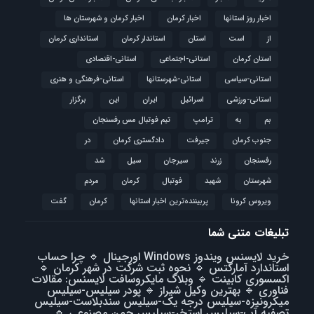
اخبار روز استانها
اخبار کرمان
اخبار کرمان و شهرستان ها
از
است
استان
استاندار کرمان
استانداری کرمان
استان کرمان
استانی-اجتماعی
استانی-اقتصادی
استانی-سیاسی
استانی-شهرستانها
استانی-فرهنگی و هنری
استانی-ورزشی
اسرائیل
ایران
این
برگزار
بم
به
ترامپ
تیم فوتبال مس رفسنجان
جنوب کرمان
جیرفت
دادگستری کرمان
در
رفسنجان
زرند
سیرجان
سیل
شد
شهرستان
شهید
فوتبال
كرمان
مردم
ویروس کرونا
پربیننده‌ترین اخبار استانها
کرمان
گفت
تبلیغات متنی شما
خرید لایسنس ویندوز Windows اورجینال
🔹
چرا حساب
استاندارد آمارکتس
🔹
نحوه ثبت شرکت در شهر کرمان
🔹
اکسسوری کابینت
🔹
وبلاگ مایکروسافت لایسنس: مقالات
فناوری
🔹
بهترین وکیل شیراز
🔹
پودر سیلیس-سیلیس
میکرونیزه-سیلیس درجه یک-سیلیس سندبلاست-سیلیس
تصفیه آب-سیلیس استخر-سیلیس چمن مصنوعی
🔹