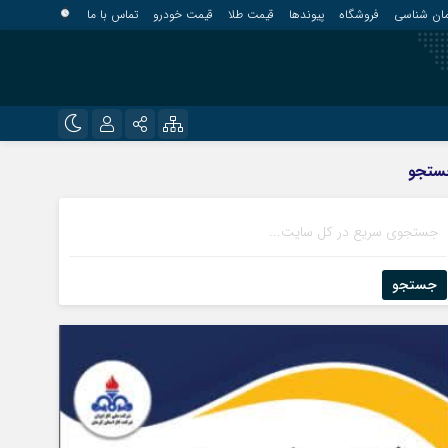
مان شناسی
فروشگاه
پیوندها
قیمت طلا
قیمت خودرو
تماس با ما
?
نام کاربری یا نشانی ایمیل
اینستاگرام
ستجو
قلعه گنج
تلگرام
کهنوج
رمز عبور
روبیکا
کوهبنان
منوجان
جستجو
ایتا
نرماشیر
مرا به خاطر بسپار