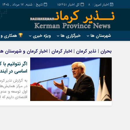
اخبار امروز :
کل اخبار
تاریخ : شنبه, ۱۷ مرداد , ۱۴۰۵
152651
8
شهرستان ها
خبرگزاری ها
ویژه خبری
همکاری و ت
?
?
بحران | نذیر کرمان | اخبار کرمان | اخبار کرمان و شهرستان ه
ارزوئیه
بم
اگر نتوانیم ب
انار
جیرفت
اساسی در آیند
بافت
رابر
به گزارش نذیر کرم
بردسیر
راور
در مرکز همایش‌های
اول توسعه و عدم اب
اقتصادی داریم که ا