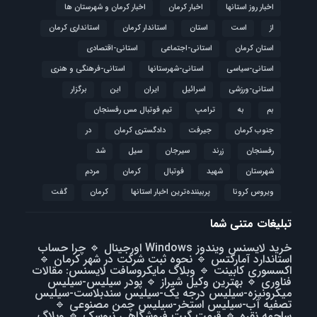
اخبار روز استانها
اخبار کرمان
اخبار کرمان و شهرستان ها
از
است
استان
استاندار کرمان
استانداری کرمان
استان کرمان
استانی-اجتماعی
استانی-اقتصادی
استانی-سیاسی
استانی-شهرستانها
استانی-فرهنگی و هنری
استانی-ورزشی
اسرائیل
ایران
این
برگزار
بم
به
ترامپ
تیم فوتبال مس رفسنجان
جنوب کرمان
جیرفت
دادگستری کرمان
در
رفسنجان
زرند
سیرجان
سیل
شد
شهرستان
شهید
فوتبال
كرمان
مردم
ویروس کرونا
پربیننده‌ترین اخبار استانها
کرمان
گفت
تبلیغات متنی شما
خرید لایسنس ویندوز Windows اورجینال
🔹
چرا حساب
استاندارد آمارکتس
🔹
نحوه ثبت شرکت در شهر کرمان
🔹
اکسسوری کابینت
🔹
وبلاگ مایکروسافت لایسنس: مقالات
فناوری
🔹
بهترین وکیل شیراز
🔹
پودر سیلیس-سیلیس
میکرونیزه-سیلیس درجه یک-سیلیس سندبلاست-سیلیس
تصفیه آب-سیلیس استخر-سیلیس چمن مصنوعی
🔹
ساچمه نقره
🔹
قیمت گیت فروشگاهی نیوسک
🔹
وبلاگ