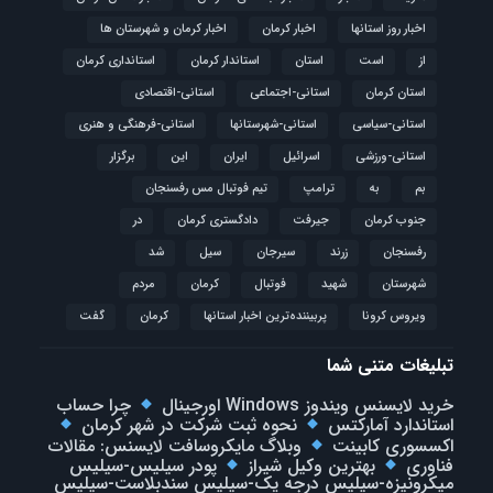
اخبار روز استانها
اخبار کرمان
اخبار کرمان و شهرستان ها
از
است
استان
استاندار کرمان
استانداری کرمان
استان کرمان
استانی-اجتماعی
استانی-اقتصادی
استانی-سیاسی
استانی-شهرستانها
استانی-فرهنگی و هنری
استانی-ورزشی
اسرائیل
ایران
این
برگزار
بم
به
ترامپ
تیم فوتبال مس رفسنجان
جنوب کرمان
جیرفت
دادگستری کرمان
در
رفسنجان
زرند
سیرجان
سیل
شد
شهرستان
شهید
فوتبال
كرمان
مردم
ویروس کرونا
پربیننده‌ترین اخبار استانها
کرمان
گفت
تبلیغات متنی شما
خرید لایسنس ویندوز Windows اورجینال
چرا حساب
استاندارد آمارکتس
نحوه ثبت شرکت در شهر کرمان
اکسسوری کابینت
وبلاگ مایکروسافت لایسنس: مقالات
فناوری
بهترین وکیل شیراز
پودر سیلیس-سیلیس
میکرونیزه-سیلیس درجه یک-سیلیس سندبلاست-سیلیس