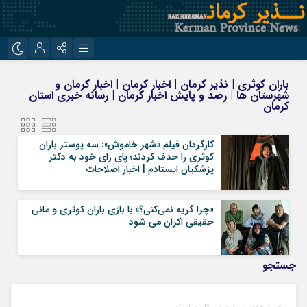
نام کاربری یا نشانی ایمیل
اینستاگرام
تلگرام
باران کوثری | نذیر کرمان | اخبار کرمان | اخبار کرمان و
شهرستان ها | رصد و پایش اخبار کرمان | رسانه خبری استان
روبیکا
ایتا
کرمان
رمز عبور
کارگردان فیلم «شهر خاموش»: سه پوستر باران
کوثری را حذف کردند؛ پای رای خود به دکتر
پزشکیان ایستادم | اخبار اصلاحات
مرا به خاطر بسپار
«چرا گریه نمی‌کنی؟» با بازی باران کوثری و مانی
حقیقی اکران می شود
جستجو