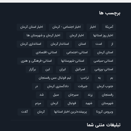
برچسب ها
آمریکا
اخبار
اخبار اجتماعی - کرمان
اخبار استان کرمان
اخبار روز استانها
اخبار کرمان
اخبار کرمان و شهرستان ها
از
است
استان
استاندار کرمان
استانداری کرمان
استان کرمان
استانی-اجتماعی
استانی-اقتصادی
استانی-سیاسی
استانی-شهرستانها
استانی-فرهنگی و هنری
استانی-ورزشی
اسرائیل
ایران
این
برگزار
بم
به
ترامپ
تیم فوتبال مس رفسنجان
جنوب کرمان
جیرفت
دادگستری کرمان
در
رفسنجان
زرند
سیرجان
سیل
شد
شهرستان
شهید
فوتبال
كرمان
مردم
ویروس کرونا
پربیننده‌ترین اخبار استانها
کرمان
گفت
تبلیغات متنی شما