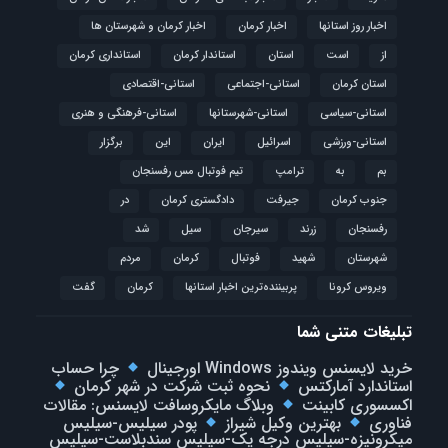
اخبار روز استانها
اخبار کرمان
اخبار کرمان و شهرستان ها
از
است
استان
استاندار کرمان
استانداری کرمان
استان کرمان
استانی-اجتماعی
استانی-اقتصادی
استانی-سیاسی
استانی-شهرستانها
استانی-فرهنگی و هنری
استانی-ورزشی
اسرائیل
ایران
این
برگزار
بم
به
ترامپ
تیم فوتبال مس رفسنجان
جنوب کرمان
جیرفت
دادگستری کرمان
در
رفسنجان
زرند
سیرجان
سیل
شد
شهرستان
شهید
فوتبال
كرمان
مردم
ویروس کرونا
پربیننده‌ترین اخبار استانها
کرمان
گفت
تبلیغات متنی شما
خرید لایسنس ویندوز Windows اورجینال
چرا حساب
استاندارد آمارکتس
نحوه ثبت شرکت در شهر کرمان
اکسسوری کابینت
وبلاگ مایکروسافت لایسنس: مقالات
فناوری
بهترین وکیل شیراز
پودر سیلیس-سیلیس
میکرونیزه-سیلیس درجه یک-سیلیس سندبلاست-سیلیس