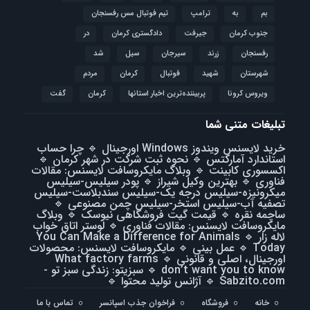
بم
به
ترامپ
تیم فوتبال مس رفسنجان
جنوب کرمان
جیرفت
دادگستری کرمان
در
رفسنجان
زرند
سیرجان
سیل
شد
شهرستان
شهید
فوتبال
كرمان
مردم
ویروس کرونا
پربیننده‌ترین اخبار استانها
کرمان
گفت
تبلیغات متنی شما
خرید لایسنس ویندوز Windows اورجینال
🔹
چرا حساب
استاندارد آمارکتس
🔹
نحوه ثبت شرکت در شهر کرمان
🔹
اکسسوری کابینت
🔹
وبلاگ مایکروسافت لایسنس: مقالات
فناوری
🔹
بهترین وکیل شیراز
🔹
پودر سیلیس-سیلیس
میکرونیزه-سیلیس درجه یک-سیلیس سندبلاست-سیلیس
تصفیه آب-سیلیس استخر-سیلیس چمن مصنوعی
🔹
ساچمه نقره
🔹
قیمت گیت فروشگاهی نیوسک
🔹
وبلاگ
مایکروسافت لایسنس: مقالات فناوری
🔹
لوستر اتاق خواب
لاله زار
🔹
You Can Make a Difference for Animals
Today
🔹
عمل بینی
🔹
مایکروسافت لایسنس: محصولات
اورجینال، اصلی و قانونی
🔹
What factory farms
don’t want you to know
🔹
سبزیتو: زندگی سبز تو -
Sabzito.com
🔹
آژانس تولید محتوا
🔹
خانه
فروشگاه
فراخوان جذب اسپانسر
تماس با ما