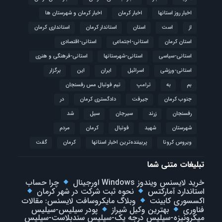
اخبار روز استانها
اخبار کرمان
اخبار کرمان و شهرستان ها
از
است
استان
استاندار کرمان
استانداری کرمان
استان کرمان
استانی-اجتماعی
استانی-اقتصادی
استانی-سیاسی
استانی-شهرستانها
استانی-فرهنگی و هنری
استانی-ورزشی
اسرائیل
ایران
این
برگزار
بم
به
ترامپ
تیم فوتبال مس رفسنجان
جنوب کرمان
جیرفت
دادگستری کرمان
در
رفسنجان
زرند
سیرجان
سیل
شد
شهرستان
شهید
فوتبال
كرمان
مردم
ویروس کرونا
پربیننده‌ترین اخبار استانها
کرمان
گفت
تبلیغات متنی شما
خرید لایسنس ویندوز Windows اورجینال
چرا حساب
استاندارد آمارکتس
نحوه ثبت شرکت در شهر کرمان
اکسسوری کابینت
وبلاگ مایکروسافت لایسنس: مقالات
فناوری
بهترین وکیل شیراز
پودر سیلیس-سیلیس
میکرونیزه-سیلیس درجه یک-سیلیس سندبلاست-سیلیس