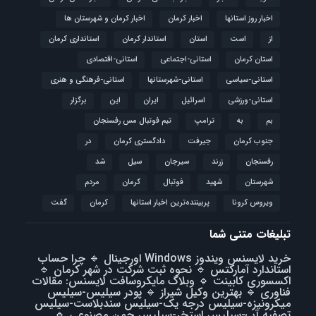
اخبار روز استانها
اخبار کرمان
اخبار کرمان و شهرستان ها
از
است
استان
استاندار کرمان
استانداری کرمان
استان کرمان
استانی-اجتماعی
استانی-اقتصادی
استانی-سیاسی
استانی-شهرستانها
استانی-فرهنگی و هنری
استانی-ورزشی
اسرائیل
ایران
این
برگزار
بم
به
ترامپ
تیم فوتبال مس رفسنجان
جنوب کرمان
جیرفت
دادگستری کرمان
در
رفسنجان
زرند
سیرجان
سیل
شد
شهرستان
شهید
فوتبال
كرمان
مردم
ویروس کرونا
پربیننده‌ترین اخبار استانها
کرمان
گفت
تبلیغات متنی شما
خرید لایسنس ویندوز Windows اورجینال
🔹
چرا حساب
استاندارد آمارکتس
🔹
نحوه ثبت شرکت در شهر کرمان
🔹
اکسسوری کابینت
🔹
وبلاگ مایکروسافت لایسنس: مقالات
فناوری
🔹
بهترین وکیل شیراز
🔹
پودر سیلیس-سیلیس
میکرونیزه-سیلیس درجه یک-سیلیس سندبلاست-سیلیس
تصفیه آب-سیلیس استخر-سیلیس چمن مصنوعی
🔹