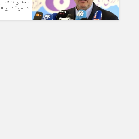
هسته‌ای نداشت و ن
هم می آید. وی افزو