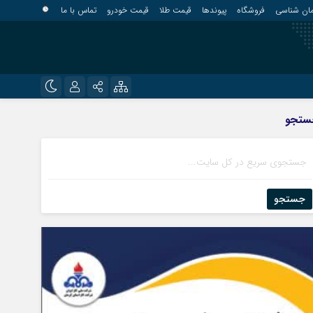
مان شناسی
فروشگاه
پیوندها
قیمت طلا
قیمت خودرو
تماس با ما
?
نام کاربری یا نشانی ایمیل
اینستاگرام
ستجو
قلعه گنج
تلگرام
کهنوج
رمز عبور
روبیکا
کوهبنان
منوجان
جستجو
ایتا
نرماشیر
مرا به خاطر بسپار