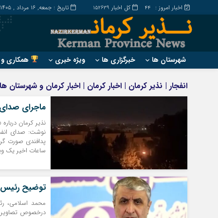
اخبار امروز :
کل اخبار
تاریخ : جمعه, ۱۶ مرداد , ۱۴۰۵
152639
44
شهرستان ها
خبرگزاری ها
ویژه خبری
همکاری و ت
?
?
انفجار | نذیر کرمان | اخبار کرمان | اخبار کرمان و شهرستان 
ارزوئیه
بم
ماجرای صدای ا
انار
جیرفت
بافت
رابر
نذیر کرمان درباره
نوشت: صدای انفجا
بردسیر
راور
پدافندی صورت گرف
ساعات اخیر یک ویدی
توضیح رئیس سا
محمد اسلامی، رئ
درخصوص تصاویر ان