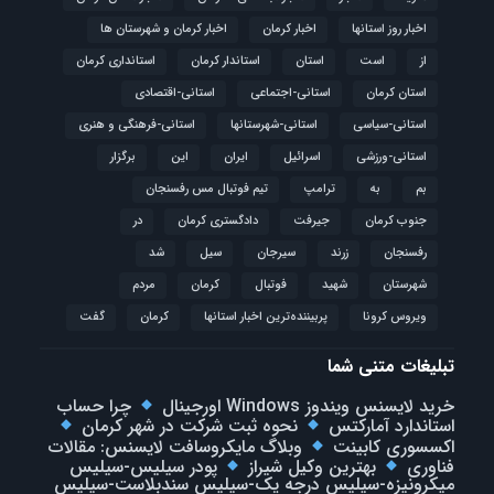
اخبار روز استانها
اخبار کرمان
اخبار کرمان و شهرستان ها
از
است
استان
استاندار کرمان
استانداری کرمان
استان کرمان
استانی-اجتماعی
استانی-اقتصادی
استانی-سیاسی
استانی-شهرستانها
استانی-فرهنگی و هنری
استانی-ورزشی
اسرائیل
ایران
این
برگزار
بم
به
ترامپ
تیم فوتبال مس رفسنجان
جنوب کرمان
جیرفت
دادگستری کرمان
در
رفسنجان
زرند
سیرجان
سیل
شد
شهرستان
شهید
فوتبال
كرمان
مردم
ویروس کرونا
پربیننده‌ترین اخبار استانها
کرمان
گفت
تبلیغات متنی شما
خرید لایسنس ویندوز Windows اورجینال
چرا حساب
استاندارد آمارکتس
نحوه ثبت شرکت در شهر کرمان
اکسسوری کابینت
وبلاگ مایکروسافت لایسنس: مقالات
فناوری
بهترین وکیل شیراز
پودر سیلیس-سیلیس
میکرونیزه-سیلیس درجه یک-سیلیس سندبلاست-سیلیس