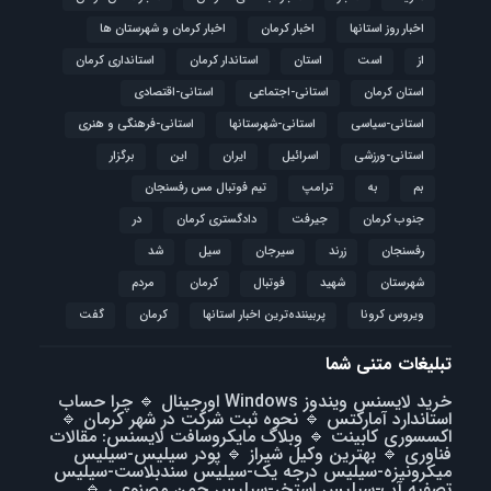
اخبار روز استانها
اخبار کرمان
اخبار کرمان و شهرستان ها
از
است
استان
استاندار کرمان
استانداری کرمان
استان کرمان
استانی-اجتماعی
استانی-اقتصادی
استانی-سیاسی
استانی-شهرستانها
استانی-فرهنگی و هنری
استانی-ورزشی
اسرائیل
ایران
این
برگزار
بم
به
ترامپ
تیم فوتبال مس رفسنجان
جنوب کرمان
جیرفت
دادگستری کرمان
در
رفسنجان
زرند
سیرجان
سیل
شد
شهرستان
شهید
فوتبال
كرمان
مردم
ویروس کرونا
پربیننده‌ترین اخبار استانها
کرمان
گفت
تبلیغات متنی شما
خرید لایسنس ویندوز Windows اورجینال
🔹
چرا حساب
استاندارد آمارکتس
🔹
نحوه ثبت شرکت در شهر کرمان
🔹
اکسسوری کابینت
🔹
وبلاگ مایکروسافت لایسنس: مقالات
فناوری
🔹
بهترین وکیل شیراز
🔹
پودر سیلیس-سیلیس
میکرونیزه-سیلیس درجه یک-سیلیس سندبلاست-سیلیس
تصفیه آب-سیلیس استخر-سیلیس چمن مصنوعی
🔹