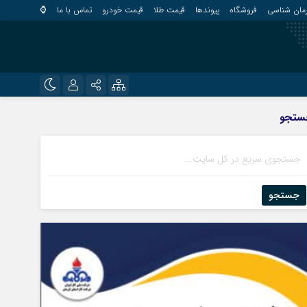
مان شناسی
فروشگاه
پیوندها
قیمت طلا
قیمت خودرو
تماس با ما
⌚
?
نام کاربری یا نشانی ایمیل
اینستاگرام
ستجو
قلعه گنج
تلگرام
کهنوج
رمز عبور
روبیکا
کوهبنان
منوجان
جستجو
ایتا
نرماشیر
مرا به خاطر بسپار