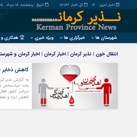
اخبار امروز :
کل اخبار
تاریخ : پنجشنبه, ۱۵ مرداد , ۱۴۰۵
152542
12
شهرستان ها
خبرگزاری ها
ویژه خبری
🏆 همکاری و ت
?
?
انتقال خون | نذیر کرمان | اخبار کرمان | اخبار کرمان و شهرس
ارزوئیه
بم
انار
جیرفت
کاهش ذخایر خو
بافت
رابر
به گزارش نذیر کرم
ماده حیات‌بخش در
بردسیر
راور
سراسر کشور فعال
کاهش تردد و تعطی