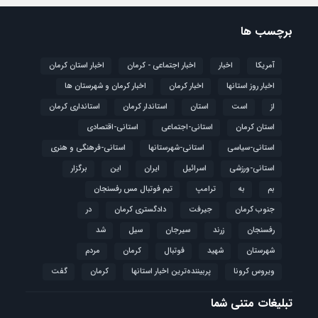
برچسب ها
آمریکا
اخبار
اخبار اجتماعی - کرمان
اخبار استان کرمان
اخبار روز استانها
اخبار کرمان
اخبار کرمان و شهرستان ها
از
است
استان
استاندار کرمان
استانداری کرمان
استان کرمان
استانی-اجتماعی
استانی-اقتصادی
استانی-سیاسی
استانی-شهرستانها
استانی-فرهنگی و هنری
استانی-ورزشی
اسرائیل
ایران
این
برگزار
بم
به
ترامپ
تیم فوتبال مس رفسنجان
جنوب کرمان
جیرفت
دادگستری کرمان
در
رفسنجان
زرند
سیرجان
سیل
شد
شهرستان
شهید
فوتبال
كرمان
مردم
ویروس کرونا
پربیننده‌ترین اخبار استانها
کرمان
گفت
تبلیغات متنی شما