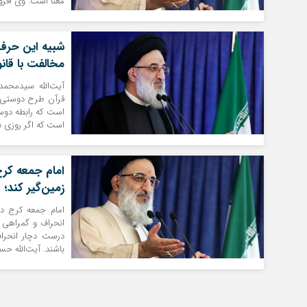
معنا است. وی افزود:
شبیه این حرف‌
مخالفت با قان
قرآن طرح دوستی ری
است که رابطه دوست
است که اگر روزی ن
امام جمعه کرج
زمین‌گیر کند؛ 
امام جمعه کرج در 
انحراف و گمراهی ا
درست دچار انحرا
باشند. آیت‌الله ح