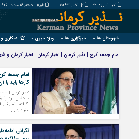
اخبار امروز :
کل اخبار
تاریخ : جمعه, ۱۶ مرداد , ۱۴۰۵
152627
32
شهرستان ها
خبرگزاری ها
ویژه خبری
🏆 همکاری و ت
?
?
امام جمعه کرج | نذیر کرمان | اخبار کرمان | اخبار کرمان و 
ارزوئیه
بم
انار
جیرفت
امام جمعه کرج
بافت
رابر
کار‌ها باید با
بردسیر
راور
نذیر کرمان | حسی
خودشان بود را رئی
نگرفتند. آمریکا و 
نظر دارد […]
نگرانی ادامه‌
برای مذاکره ص