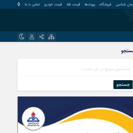
مان شناسی
فروشگاه
پیوندها
قیمت طلا
قیمت خودرو
تماس با ما
⌚
?
نام کاربری یا نشانی ایمیل
اینستاگرام
ستجو
قلعه گنج
تلگرام
کهنوج
رمز عبور
روبیکا
کوهبنان
منوجان
جستجو
ایتا
نرماشیر
مرا به خاطر بسپار