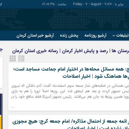
برابر با : Friday - 7 - August - 2026
ساعت :
12:09:36
کر
بلیغات
آرشیو روزنامه
پخش زنده
آرشیو خبر استان کرمان
?
?
ج
شهرستان ها | رصد و پایش اخبار کرمان | رسانه خبری استان کرمان
رفسنجان
شهربابک
ریگان
عنبرآباد
: همه مسائل محله‌ها در اختیار امام جماعت مساجد است؛
زرند
فاریاب
 آن‌ها هماهنگ شود | اخبار اصلاحات
سیرجان
فهرج
نی همدانی در خطبه‌های نماز جمعه سوم اسفندماه گفت: آدم دلقکی که نیروی
س جمهور کردند و بعد هم اینطور شد. این روزها اصلاً اروپا را هم به بازی
اروپا همین روزها به جان هم می‌افتند. رئیس جمهور آمریکا فقط منافع خود را در
دار ائمه جمعه از احتمال مذاکره/ امام جمعه کرج: هیچ مجوزی
ادر نشده است | اخبار اصلاحات