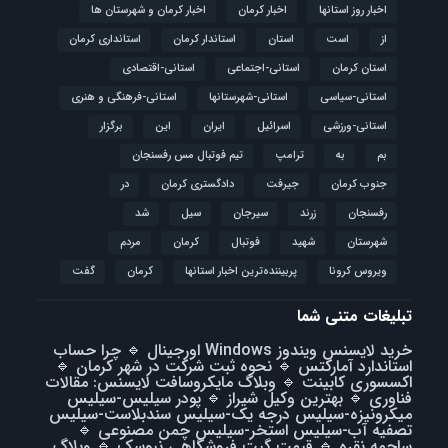
اخبار روز استانها
اخبار کرمان
اخبار کرمان و شهرستان ها
از
است
استان
استاندار کرمان
استانداری کرمان
استان کرمان
استانی-اجتماعی
استانی-اقتصادی
استانی-سیاسی
استانی-شهرستانها
استانی-فرهنگی و هنری
استانی-ورزشی
اسرائیل
ایران
این
برگزار
بم
به
ترامپ
تیم فوتبال مس رفسنجان
جنوب کرمان
جیرفت
دادگستری کرمان
در
رفسنجان
زرند
سیرجان
سیل
شد
شهرستان
شهید
فوتبال
كرمان
مردم
ویروس کرونا
پربیننده‌ترین اخبار استانها
کرمان
گفت
تبلیغات متنی شما
خرید لایسنس ویندوز Windows اورجینال
🔹
چرا حساب
استاندارد آمارکتس
🔹
نحوه ثبت شرکت در شهر کرمان
🔹
اکسسوری کابینت
🔹
وبلاگ مایکروسافت لایسنس: مقالات
فناوری
🔹
بهترین وکیل شیراز
🔹
پودر سیلیس-سیلیس
میکرونیزه-سیلیس درجه یک-سیلیس سندبلاست-سیلیس
تصفیه آب-سیلیس استخر-سیلیس چمن مصنوعی
🔹
ساچمه نقره
🔹
قیمت گیت فروشگاهی نیوسک
🔹
وبلاگ