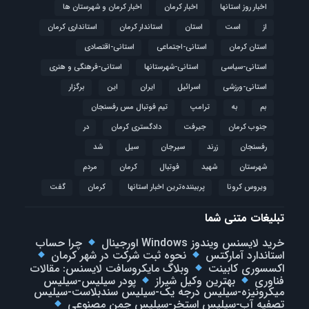
اخبار روز استانها
اخبار کرمان
اخبار کرمان و شهرستان ها
از
است
استان
استاندار کرمان
استانداری کرمان
استان کرمان
استانی-اجتماعی
استانی-اقتصادی
استانی-سیاسی
استانی-شهرستانها
استانی-فرهنگی و هنری
استانی-ورزشی
اسرائیل
ایران
این
برگزار
بم
به
ترامپ
تیم فوتبال مس رفسنجان
جنوب کرمان
جیرفت
دادگستری کرمان
در
رفسنجان
زرند
سیرجان
سیل
شد
شهرستان
شهید
فوتبال
كرمان
مردم
ویروس کرونا
پربیننده‌ترین اخبار استانها
کرمان
گفت
تبلیغات متنی شما
خرید لایسنس ویندوز Windows اورجینال
چرا حساب
استاندارد آمارکتس
نحوه ثبت شرکت در شهر کرمان
اکسسوری کابینت
وبلاگ مایکروسافت لایسنس: مقالات
فناوری
بهترین وکیل شیراز
پودر سیلیس-سیلیس
میکرونیزه-سیلیس درجه یک-سیلیس سندبلاست-سیلیس
تصفیه آب-سیلیس استخر-سیلیس چمن مصنوعی