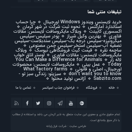
تبلیغات متنی شما
خرید لایسنس ویندوز Windows اورجینال
🔹
چرا حساب
استاندارد آمارکتس
🔹
نحوه ثبت شرکت در شهر کرمان
🔹
اکسسوری کابینت
🔹
وبلاگ مایکروسافت لایسنس: مقالات
فناوری
🔹
بهترین وکیل شیراز
🔹
پودر سیلیس-سیلیس
میکرونیزه-سیلیس درجه یک-سیلیس سندبلاست-سیلیس
تصفیه آب-سیلیس استخر-سیلیس چمن مصنوعی
🔹
ساچمه نقره
🔹
قیمت گیت فروشگاهی نیوسک
🔹
وبلاگ
مایکروسافت لایسنس: مقالات فناوری
🔹
لوستر اتاق خواب
لاله زار
🔹
You Can Make a Difference for Animals
Today
🔹
عمل بینی
🔹
مایکروسافت لایسنس: محصولات
اورجینال، اصلی و قانونی
🔹
What factory farms
don’t want you to know
🔹
سبزیتو: زندگی سبز تو -
Sabzito.com
🔹
آژانس تولید محتوا
🔹
خانه
فروشگاه
فراخوان جذب اسپانسر
تماس با ما
تمام حقوق مادی و معنوی این سایت متعلق به نذیر کرمان می باشد و استفاده از مطالب
با ذکر منبع بلامانع است.
طراحی سایت : شرکت فراز رایانه