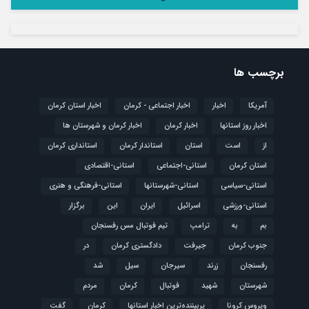
برچسب ها
آمریکا
اخبار
اخبار اجتماعی - کرمان
اخبار استان کرمان
اخبار روز استانها
اخبار کرمان
اخبار کرمان و شهرستان ها
از
است
استان
استاندار کرمان
استانداری کرمان
استان کرمان
استانی-اجتماعی
استانی-اقتصادی
استانی-سیاسی
استانی-شهرستانها
استانی-فرهنگی و هنری
استانی-ورزشی
اسرائیل
ایران
این
برگزار
بم
به
ترامپ
تیم فوتبال مس رفسنجان
جنوب کرمان
جیرفت
دادگستری کرمان
در
رفسنجان
زرند
سیرجان
سیل
شد
شهرستان
شهید
فوتبال
كرمان
مردم
ویروس کرونا
پربیننده‌ترین اخبار استانها
کرمان
گفت