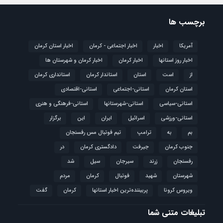
برچسب ها
آمریکا
اخبار
اخبار اجتماعی - کرمان
اخبار استان کرمان
اخبار روز استانها
اخبار کرمان
اخبار کرمان و شهرستان ها
از
است
استان
استاندار کرمان
استانداری کرمان
استان کرمان
استانی-اجتماعی
استانی-اقتصادی
استانی-سیاسی
استانی-شهرستانها
استانی-فرهنگی و هنری
استانی-ورزشی
اسرائیل
ایران
این
برگزار
بم
به
ترامپ
تیم فوتبال مس رفسنجان
جنوب کرمان
جیرفت
دادگستری کرمان
در
رفسنجان
زرند
سیرجان
سیل
شد
شهرستان
شهید
فوتبال
كرمان
مردم
ویروس کرونا
پربیننده‌ترین اخبار استانها
کرمان
گفت
تبلیغات متنی شما