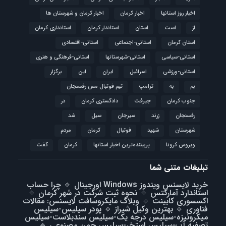
اخبار روز استانها
اخبار کرمان
اخبار کرمان و شهرستان ها
از
است
استان
استاندار کرمان
استانداری کرمان
استان کرمان
استانی-اجتماعی
استانی-اقتصادی
استانی-سیاسی
استانی-شهرستانها
استانی-فرهنگی و هنری
استانی-ورزشی
اسرائیل
ایران
این
برگزار
بم
به
ترامپ
تیم فوتبال مس رفسنجان
جنوب کرمان
جیرفت
دادگستری کرمان
در
رفسنجان
زرند
سیرجان
سیل
شد
شهرستان
شهید
فوتبال
كرمان
مردم
ویروس کرونا
پربیننده‌ترین اخبار استانها
کرمان
گفت
تبلیغات متنی شما
خرید لایسنس ویندوز Windows اورجینال
🔹
چرا حساب
استاندارد آمارکتس
🔹
نحوه ثبت شرکت در شهر کرمان
🔹
اکسسوری کابینت
🔹
وبلاگ مایکروسافت لایسنس: مقالات
فناوری
🔹
بهترین وکیل شیراز
🔹
پودر سیلیس-سیلیس
میکرونیزه-سیلیس درجه یک-سیلیس سندبلاست-سیلیس
تصفیه آب-سیلیس استخر-سیلیس چمن مصنوعی
🔹