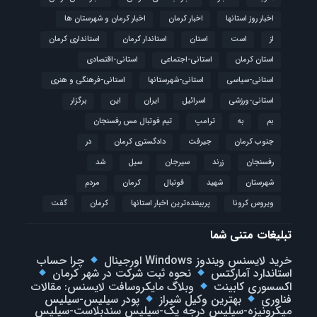
اخبار روز استانها
اخبار کرمان
اخبار کرمان و شهرستان ها
از
است
استان
استاندار کرمان
استانداری کرمان
استان کرمان
استانی-اجتماعی
استانی-اقتصادی
استانی-سیاسی
استانی-شهرستانها
استانی-فرهنگی و هنری
استانی-ورزشی
اسرائیل
ایران
این
برگزار
بم
به
ترامپ
تیم فوتبال مس رفسنجان
جنوب کرمان
جیرفت
دادگستری کرمان
در
رفسنجان
زرند
سیرجان
سیل
شد
شهرستان
شهید
فوتبال
كرمان
مردم
ویروس کرونا
پربیننده‌ترین اخبار استانها
کرمان
گفت
تبلیغات متنی شما
خرید لایسنس ویندوز Windows اورجینال
چرا حساب
استاندارد آمارکتس
نحوه ثبت شرکت در شهر کرمان
اکسسوری کابینت
وبلاگ مایکروسافت لایسنس: مقالات
فناوری
بهترین وکیل شیراز
پودر سیلیس-سیلیس
میکرونیزه-سیلیس درجه یک-سیلیس سندبلاست-سیلیس