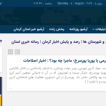
برابر با : Saturday - 8 - August - 2026
ساعت :
9:12:49
کر
بلیغات
آرشیو روزنامه
پخش زنده
آرشیو خبر استان کرمان
?
?
ج
ان و شهرستان ها | رصد و پایش اخبار کرمان | رسانه خبری استان
رفسنجان
شهربابک
ریگان
عنبرآباد
زرند
فاریاب
ی با پوریا پورسرخ؛ ماجرا چه بود؟ | اخبار اصلاحات
سیرجان
فهرج
مد جواد آذری جهرمی، وزیر دولت روحانی، با انتشار یادداشتی در کانال تلگرامی
ریا پورسرخ، بازیگر سینما و تلویزیون که در آن با ادبیاتی توهین آمیز کری
ه بود واکنش نشان داد. پورسرخ در این استوری، فعالیت های انتخاباتی آذری
ه و با اشاره […]