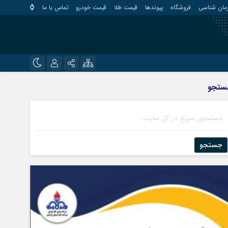
مان شناسی
فروشگاه
پیوندها
قیمت طلا
قیمت خودرو
تماس با ما
⌚
?
نام کاربری یا نشانی ایمیل
اینستاگرام
ستجو
قلعه گنج
تلگرام
کهنوج
رمز عبور
روبیکا
کوهبنان
منوجان
جستجو
ایتا
نرماشیر
مرا به خاطر بسپار