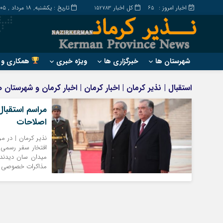
اخبار امروز :
کل اخبار
تاریخ : یکشنبه, ۱۸ مرداد , ۱۴۰۵
152783
65
شهرستان ها
خبرگزاری ها
ویژه خبری
همکاری و ت
?
?
استقبال | نذیر کرمان | اخبار کرمان | اخبار کرمان و شهرستان
ارزوئیه
بم
مراسم استقبال
انار
جیرفت
اصلاحات
بافت
رابر
بردسیر
راور
افتخار سفر رسمی
میدان سان دیدند.
مذاکرات خصوصی خود