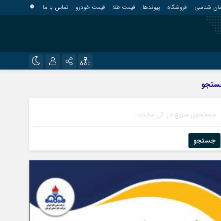
مان شناسی
فروشگاه
پیوندها
قیمت طلا
قیمت خودرو
تماس با ما
?
نام کاربری یا نشانی ایمیل
اینستاگرام
ستجو
قلعه گنج
تلگرام
کهنوج
رمز عبور
روبیکا
کوهبنان
منوجان
جستجو
ایتا
نرماشیر
مرا به خاطر بسپار