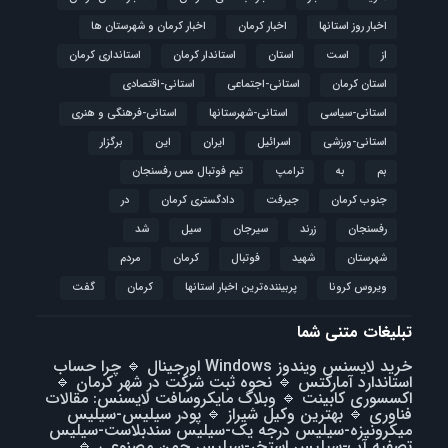
اخبار روز استانها
اخبار کرمان
اخبار کرمان و شهرستان ها
از
است
استان
استاندار کرمان
استانداری کرمان
استان کرمان
استانی-اجتماعی
استانی-اقتصادی
استانی-سیاسی
استانی-شهرستانها
استانی-فرهنگی و هنری
استانی-ورزشی
اسرائیل
ایران
این
برگزار
بم
به
ترامپ
تیم فوتبال مس رفسنجان
جنوب کرمان
جیرفت
دادگستری کرمان
در
رفسنجان
زرند
سیرجان
سیل
شد
شهرستان
شهید
فوتبال
كرمان
مردم
ویروس کرونا
پربیننده‌ترین اخبار استانها
کرمان
گفت
تبلیغات متنی شما
خرید لایسنس ویندوز Windows اورجینال
🔹
چرا حساب
استاندارد آمارکتس
🔹
نحوه ثبت شرکت در شهر کرمان
🔹
اکسسوری کابینت
🔹
وبلاگ مایکروسافت لایسنس: مقالات
فناوری
🔹
بهترین وکیل شیراز
🔹
پودر سیلیس-سیلیس
میکرونیزه-سیلیس درجه یک-سیلیس سندبلاست-سیلیس
تصفیه آب-سیلیس استخر-سیلیس چمن مصنوعی
🔹