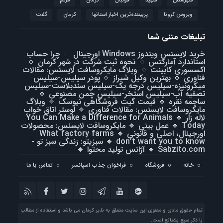
شهرستان
شهید
فوتبال
كرمان
مردم
ویروس کرونا
پربیننده‌ترین اخبار استانها
کرمان
گفت
تبلیغات متنی شما
خرید لایسنس ویندوز Windows اورجینال
🔹
چرا حساب
استاندارد آمارکتس
🔹
نحوه ثبت شرکت در شهر کرمان
🔹
اکسسوری کابینت
🔹
وبلاگ مایکروسافت لایسنس: مقالات
فناوری
🔹
بهترین وکیل شیراز
🔹
پودر سیلیس-سیلیس
میکرونیزه-سیلیس درجه یک-سیلیس سندبلاست-سیلیس
تصفیه آب-سیلیس استخر-سیلیس چمن مصنوعی
🔹
ساچمه نقره
🔹
قیمت گیت فروشگاهی نیوسک
🔹
وبلاگ
مایکروسافت لایسنس: مقالات فناوری
🔹
لوستر اتاق خواب
لاله زار
🔹
You Can Make a Difference for Animals
Today
🔹
عمل بینی
🔹
مایکروسافت لایسنس: محصولات
اورجینال، اصلی و قانونی
🔹
What factory farms
don’t want you to know
🔹
سبزیتو: زندگی سبز تو -
Sabzito.com
🔹
آژانس تولید محتوا
🔹
خانه
فروشگاه
فراخوان جذب اسپانسر
تماس با ما
تمام حقوق مادی و معنوی این سایت متعلق به نذیر کرمان می باشد و استفاده از مطالب
با ذکر منبع بلامانع است.