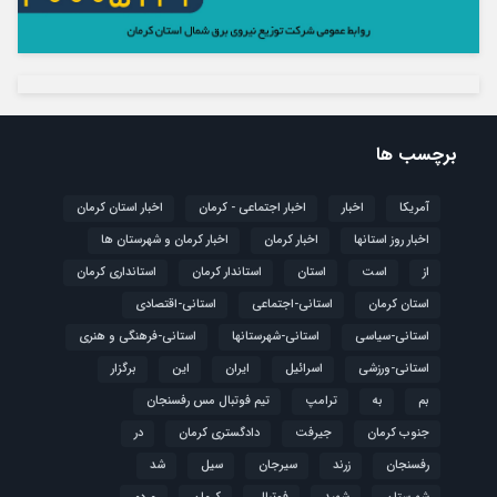
برچسب ها
آمریکا
اخبار
اخبار اجتماعی - کرمان
اخبار استان کرمان
اخبار روز استانها
اخبار کرمان
اخبار کرمان و شهرستان ها
از
است
استان
استاندار کرمان
استانداری کرمان
استان کرمان
استانی-اجتماعی
استانی-اقتصادی
استانی-سیاسی
استانی-شهرستانها
استانی-فرهنگی و هنری
استانی-ورزشی
اسرائیل
ایران
این
برگزار
بم
به
ترامپ
تیم فوتبال مس رفسنجان
جنوب کرمان
جیرفت
دادگستری کرمان
در
رفسنجان
زرند
سیرجان
سیل
شد