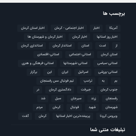
برچسب ها
آمریکا
اخبار
اخبار اجتماعی - کرمان
اخبار استان کرمان
اخبار روز استانها
اخبار کرمان
اخبار کرمان و شهرستان ها
از
است
استان
استاندار کرمان
استانداری کرمان
استان کرمان
استانی-اجتماعی
استانی-اقتصادی
استانی-سیاسی
استانی-شهرستانها
استانی-فرهنگی و هنری
استانی-ورزشی
اسرائیل
ایران
این
برگزار
بم
به
ترامپ
تیم فوتبال مس رفسنجان
جنوب کرمان
جیرفت
دادگستری کرمان
در
رفسنجان
زرند
سیرجان
سیل
شد
شهرستان
شهید
فوتبال
كرمان
مردم
ویروس کرونا
پربیننده‌ترین اخبار استانها
کرمان
گفت
تبلیغات متنی شما