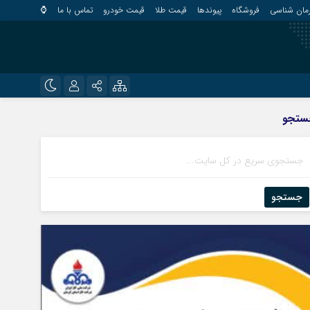
مان شناسی
فروشگاه
پیوندها
قیمت طلا
قیمت خودرو
تماس با ما
⌚
?
نام کاربری یا نشانی ایمیل
اینستاگرام
ستجو
قلعه گنج
تلگرام
کهنوج
رمز عبور
روبیکا
کوهبنان
منوجان
جستجو
ایتا
نرماشیر
مرا به خاطر بسپار