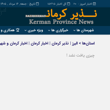
اخبار امروز :
کل اخبار
تاریخ : جمعه, ۱۶ مرداد , ۱۴۰۵
152615
20
شهرستان ها
خبرگزاری ها
ویژه خبری
🏆 همکاری و ت
?
?
استان‌ها > البرز | نذیر کرمان | اخبار کرمان | اخبار کرمان و
ارزوئیه
بم
انار
چیزی یافت نشد !
جیرفت
بافت
رابر
بردسیر
راور