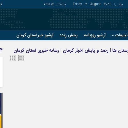
برابر با : Friday - 7 - August - 2026
ساعت :
7:45:52
کر
بلیغات
آرشیو روزنامه
پخش زنده
آرشیو خبر استان کرمان
?
?
ج
 شهرستان ها | رصد و پایش اخبار کرمان | رسانه خبری استان کرمان
رفسنجان
شهربابک
ریگان
عنبرآباد
زرند
فاریاب
سیرجان
فهرج