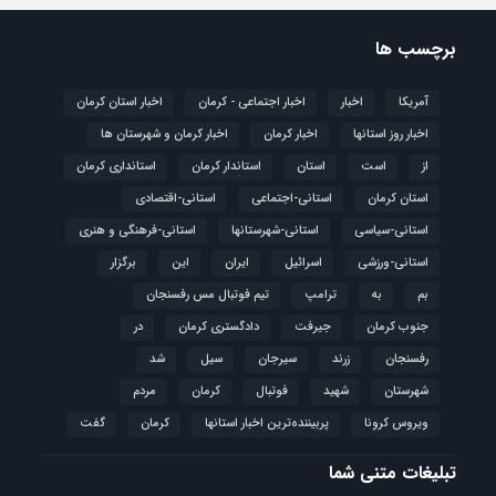
برچسب ها
آمریکا
اخبار
اخبار اجتماعی - کرمان
اخبار استان کرمان
اخبار روز استانها
اخبار کرمان
اخبار کرمان و شهرستان ها
از
است
استان
استاندار کرمان
استانداری کرمان
استان کرمان
استانی-اجتماعی
استانی-اقتصادی
استانی-سیاسی
استانی-شهرستانها
استانی-فرهنگی و هنری
استانی-ورزشی
اسرائیل
ایران
این
برگزار
بم
به
ترامپ
تیم فوتبال مس رفسنجان
جنوب کرمان
جیرفت
دادگستری کرمان
در
رفسنجان
زرند
سیرجان
سیل
شد
شهرستان
شهید
فوتبال
كرمان
مردم
ویروس کرونا
پربیننده‌ترین اخبار استانها
کرمان
گفت
تبلیغات متنی شما