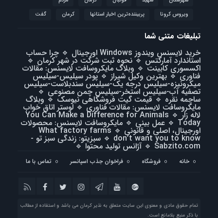
شهرستان
شهید
فوتبال
كرمان
مردم
ویروس کرونا
پربیننده‌ترین اخبار استانها
کرمان
گفت
تبلیغات متنی شما
خرید لایسنس ویندوز Windows اورجینال
🔹
چرا حساب
استاندارد آمارکتس
🔹
نحوه ثبت شرکت در شهر کرمان
🔹
اکسسوری کابینت
🔹
وبلاگ مایکروسافت لایسنس: مقالات
فناوری
🔹
بهترین وکیل شیراز
🔹
پودر سیلیس-سیلیس
میکرونیزه-سیلیس درجه یک-سیلیس سندبلاست-سیلیس
تصفیه آب-سیلیس استخر-سیلیس چمن مصنوعی
🔹
ساچمه نقره
🔹
قیمت گیت فروشگاهی نیوسک
🔹
وبلاگ
مایکروسافت لایسنس: مقالات فناوری
🔹
لوستر اتاق خواب
لاله زار
🔹
You Can Make a Difference for Animals
Today
🔹
عمل بینی
🔹
مایکروسافت لایسنس: محصولات
اورجینال، اصلی و قانونی
🔹
What factory farms
don’t want you to know
🔹
سبزیتو: زندگی سبز تو -
Sabzito.com
🔹
آژانس تولید محتوا
🔹
خانه
فروشگاه
فراخوان جذب اسپانسر
تماس با ما
تمام حقوق مادی و معنوی این سایت متعلق به نذیر کرمان می باشد و استفاده از مطالب
با ذکر منبع بلامانع است.