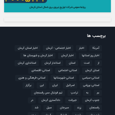
برچسب ها
آمریکا
اخبار
اخبار اجتماعی - کرمان
اخبار استان کرمان
اخبار روز استانها
اخبار کرمان
اخبار کرمان و شهرستان ها
از
است
استان
استاندار کرمان
استانداری کرمان
استان کرمان
استانی-اجتماعی
استانی-اقتصادی
استانی-سیاسی
استانی-شهرستانها
استانی-فرهنگی و هنری
استانی-ورزشی
اسرائیل
ایران
این
برگزار
بم
به
ترامپ
تیم فوتبال مس رفسنجان
جنوب کرمان
جیرفت
دادگستری کرمان
در
رفسنجان
زرند
سیرجان
سیل
شد